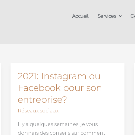
Accueil
Services
C
2021: Instagram ou
2021:
Instagram
Facebook pour son
ou
entreprise?
Facebook
pour
Réseaux sociaux
son
Il y a quelques semaines, je vous
entreprise?
donnais des conseils sur comment