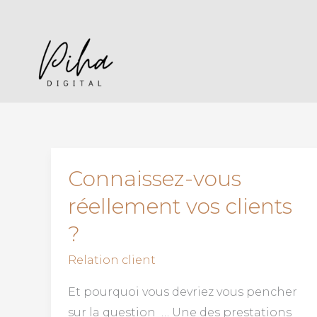
Aller
au
contenu
Connaissez-vous
Connaissez-
vous
réellement vos clients
réellement
?
vos
clients
Relation client
?
Et pourquoi vous devriez vous pencher
sur la question … Une des prestations