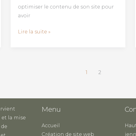
optimiser le contenu de son site pour
avoir
Lire la suite »
1
2
Menu
Con
ervient
 et la mise
Accueil
Haut
 de
Création de site web
jenn
et