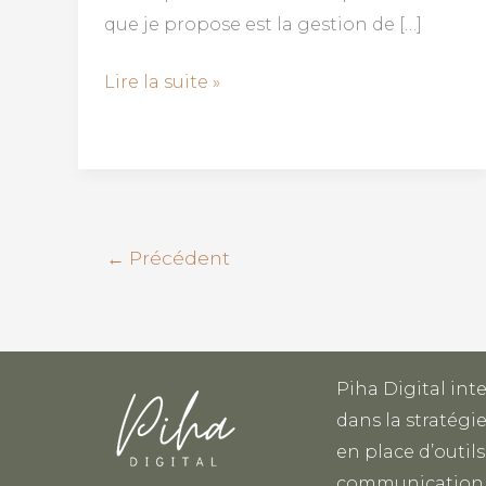
que je propose est la gestion de […]
Lire la suite »
←
Précédent
Piha Digital int
dans la stratégie
en place d’outils
communication 